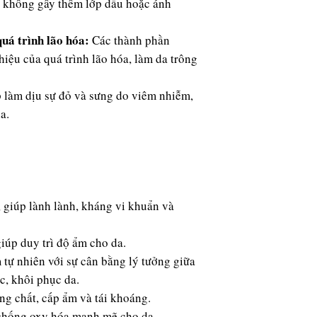
 không gây thêm lớp dầu hoặc ánh
uá trình lão hóa:
Các thành phần
iệu của quá trình lão hóa, làm da trông
làm dịu sự đỏ và sưng do viêm nhiễm,
a.
 giúp lành lành, kháng vi khuẩn và
iúp duy trì độ ẩm cho da.
ự nhiên với sự cân bằng lý tưởng giữa
c, khôi phục da.
g chất, cấp ẩm và tái khoáng.
chống oxy hóa mạnh mẽ cho da.