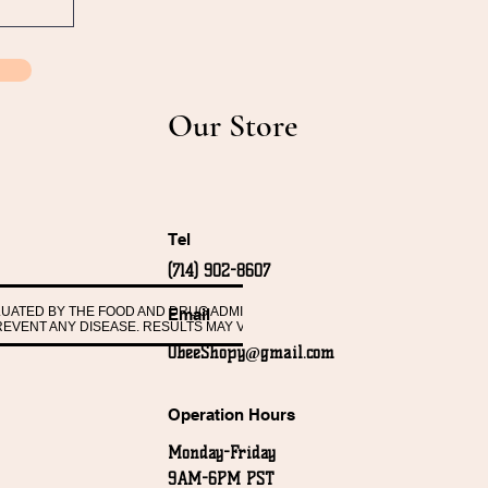
Our Store
Tel
(714) 902-8607
ALUATED BY THE FOOD AND DRUG ADMINISTRATION. THESE PRODUCTS ARE 
Email
PREVENT ANY DISEASE. RESULTS MAY VARY FROM PERSON TO PERSON.
ObeeShopy@gmail.com
Operation Hours
Monday-Friday
9AM-6PM PST