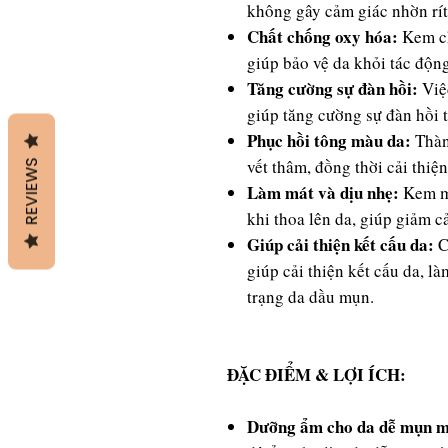
không gây cảm giác nhờn rít
Chất chống oxy hóa:
Kem ch
giúp bảo vệ da khỏi tác động
Tăng cường sự đàn hồi:
Việ
giúp tăng cường sự đàn hồi t
Phục hồi tông màu da:
Thàn
vết thâm, đồng thời cải thi
REVIEWS
Làm mát và dịu nhẹ:
Kem m
khi thoa lên da, giúp giảm c
Giúp cải thiện kết cấu da:
C
giúp cải thiện kết cấu da, l
trạng da dầu mụn.
ĐẶC ĐIỂM & LỢI ÍCH:
Dưỡng ẩm cho da dễ mụn m