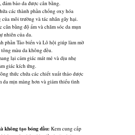
Grape Seed Extrac
, đảm bảo da được cân bằng.
softening.
ứa các thành phần chống oxy hóa
Burdock Root Extr
 của môi trường và tác nhân gây hại.
and nourishing.
c cân bằng độ ẩm và chăm sóc da mụn
Made in USA
ự nhiên của da.
h phần Tảo biển và Lô hội giúp làm mờ
ện tông màu da không đều.
ang lại cảm giác mát mẻ và dịu nhẹ
ảm giác kích ứng.
ông thức chứa các chiết xuất thảo dược
àm da mịn màng hơn và giảm thiểu tình
à không tạo bóng dầu:
Kem cung cấp