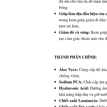
độ ẩm cho làn da dễ mụn mà
bóng.
Giúp làm dịu dấu hiệu của q
trong kem giúp giảm đi dấu h
tươi trẻ hơn.
Giảm đỏ và sưng:
Kem giúp 
tạo cảm giác thoải mái cho d
THÀNH PHẦN CHÍNH:
Aloe Vera:
Cung cấp độ ẩm,
chống viêm.
Sodium PCA:
Chất cấp ẩm g
Hyaluronic Acid:
Dưỡng ẩm t
khả năng hấp thụ và giữ nướ
Chiết xuất Laminaria:
Dưỡn
Chiết xuất Trà xanh:
Chất 