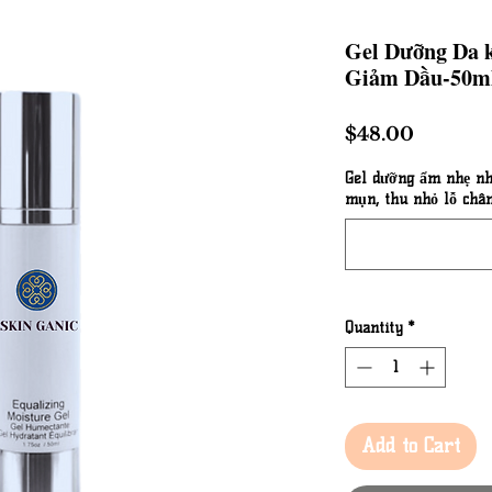
Gel Dưỡng Da 
Giảm Dầu-50m
Price
$48.00
Gel dưỡng ẩm nhẹ nh
mụn, thu nhỏ lỗ chân
Quantity
*
Add to Cart