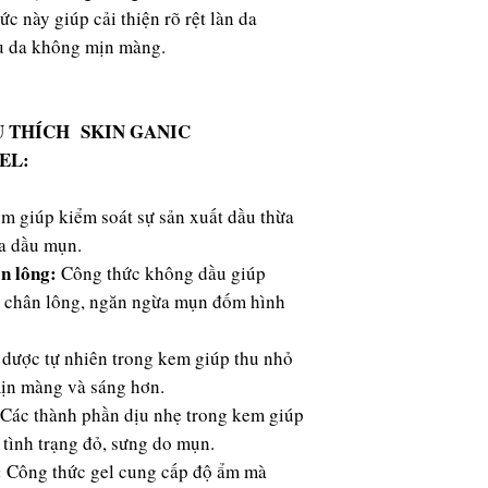
Hydrates blemish-
ức này giúp cải thiện rõ rệt làn da
Schoenanthus (Lemong
shine
(Jasmine) Oil, Hyalu
u da không mịn màng.
Helps to ease sign
Iodopropynyl Butylc
Calms redness an
KEY INGREDIENTS:
U THÍCH SKIN GANIC
Aloe Vera:
Hydrati
EL:
anti-inflammatory
Sodium PCA:
Humec
m giúp kiểm soát sự sản xuất dầu thừa
moisture.
Hyaluronic Acid:
N
da dầu mụn.
balance of water 
ân lông:
Công thức không dầu giúp
regenerative.
lỗ chân lông, ngăn ngừa mụn đốm hình
Laminaria Extract
remineralizing.
Green Tea Extract
dược tự nhiên trong kem giúp thu nhỏ
skin.
mịn màng và sáng hơn.
Chamomile Extrac
Các thành phần dịu nhẹ trong kem giúp
inflammatory.
 tình trạng đỏ, sưng do mụn.
Arnica Extract:
Na
inflammatory effe
:
Công thức gel cung cấp độ ẩm mà